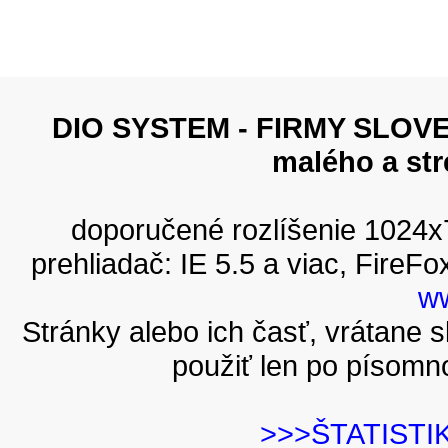
DIO SYSTEM - FIRMY SLOVEN
malého a st
doporučené rozlíšenie 1024
prehliadač: IE 5.5 a viac, FireFo
ww
Stránky alebo ich časť, vrátane
použiť len po písomn
>>>ŠTATISTI