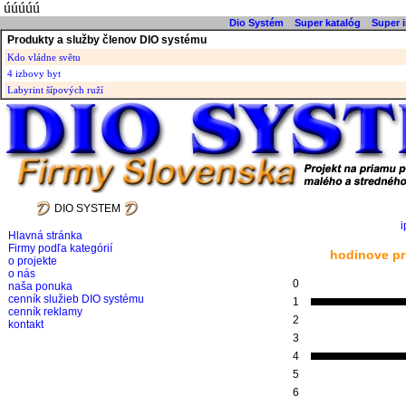
úúúúú
Dio Systém
Super katalóg
Super i
Produkty a služby členov DIO systému
Kdo vládne světu
4 izbovy byt
Labyrint šípových ruží
DIO SYSTEM
i
Hlavná stránka
Firmy podľa kategórií
hodinove pr
o projekte
o nás
0
naša ponuka
cenník služieb DIO systému
1
cenník reklamy
2
kontakt
3
4
5
6