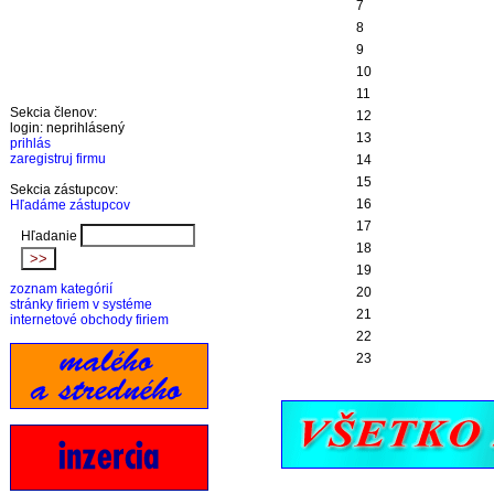
7
8
9
10
11
Sekcia členov:
12
login: neprihlásený
13
prihlás
zaregistruj firmu
14
15
Sekcia zástupcov:
16
Hľadáme zástupcov
17
Hľadanie
18
19
zoznam kategórií
20
stránky firiem v systéme
21
internetové obchody firiem
22
23