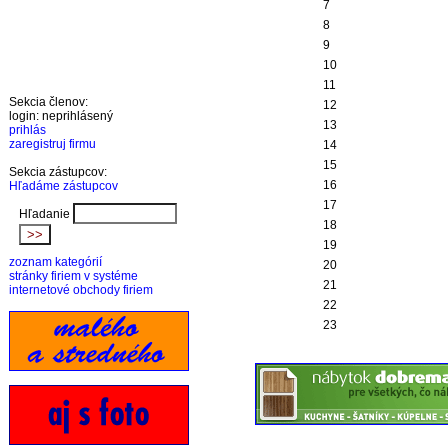
7
8
9
10
11
Sekcia členov:
12
login: neprihlásený
13
prihlás
zaregistruj firmu
14
15
Sekcia zástupcov:
16
Hľadáme zástupcov
17
Hľadanie
18
19
zoznam kategórií
20
stránky firiem v systéme
21
internetové obchody firiem
22
23