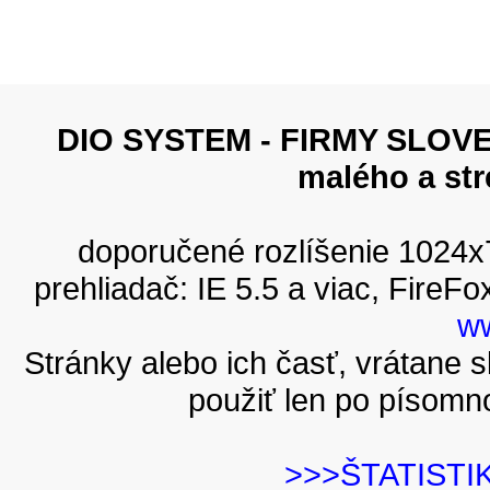
DIO SYSTEM - FIRMY SLOVEN
malého a st
doporučené rozlíšenie 1024
prehliadač: IE 5.5 a viac, FireFo
ww
Stránky alebo ich časť, vrátane
použiť len po písomn
>>>ŠTATISTI