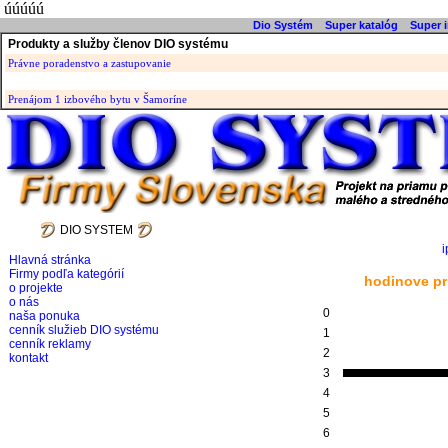
úúúúú
Dio Systém
Super katalóg
Super i
Produkty a služby členov DIO systému
Právne poradenstvo a zastupovanie
Prenájom 1 izbového bytu v Šamoríne
DIO SYSTEM
i
Hlavná stránka
Firmy podľa kategórií
hodinove pr
o projekte
o nás
0
naša ponuka
cenník služieb DIO systému
1
cenník reklamy
2
kontakt
3
4
5
6