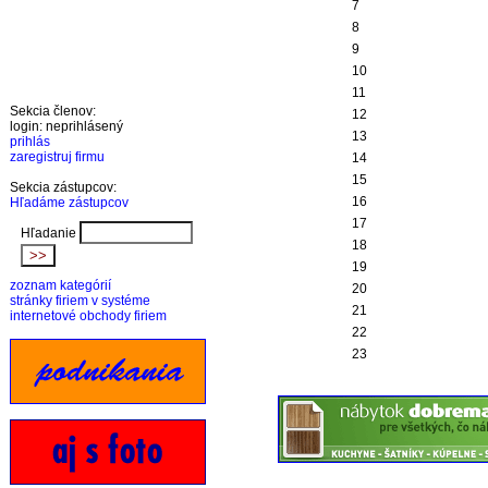
7
8
9
10
11
Sekcia členov:
12
login: neprihlásený
13
prihlás
zaregistruj firmu
14
15
Sekcia zástupcov:
16
Hľadáme zástupcov
17
Hľadanie
18
19
zoznam kategórií
20
stránky firiem v systéme
21
internetové obchody firiem
22
23