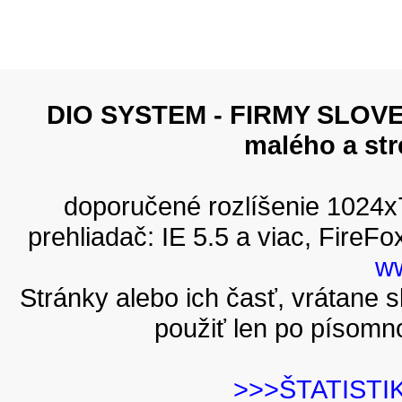
DIO SYSTEM - FIRMY SLOVEN
malého a st
doporučené rozlíšenie 1024
prehliadač: IE 5.5 a viac, FireFo
ww
Stránky alebo ich časť, vrátane
použiť len po písomn
>>>ŠTATISTI