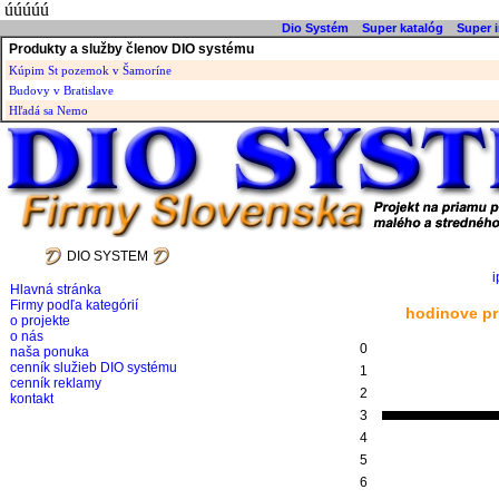
úúúúú
Dio Systém
Super katalóg
Super i
Produkty a služby členov DIO systému
Kúpim St pozemok v Šamoríne
Budovy v Bratislave
Hľadá sa Nemo
DIO SYSTEM
i
Hlavná stránka
Firmy podľa kategórií
hodinove pr
o projekte
o nás
0
naša ponuka
cenník služieb DIO systému
1
cenník reklamy
2
kontakt
3
4
5
6