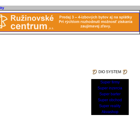
ity
DIO SYSTEM
Super firmy
Super inzercia
Super barter
Super obchod
Super reality
Akvashop