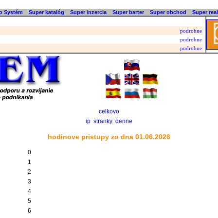
o Systém
Super katalóg
Super inzercia
Super barter
Super obchod
Super real
podrobne
podrobne
podrobne
celkovo
ip
stranky
denne
hodinove pristupy zo dna 01.06.2026
0
1
2
3
4
5
6