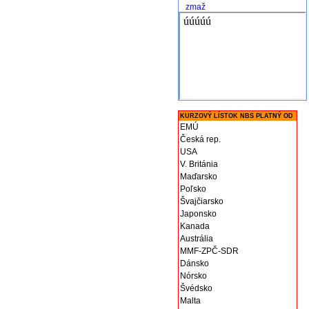
zmaž
KURZOVÝ LÍSTOK NBS PLATNÝ OD
EMÚ
Česká rep.
USA
V. Británia
Maďarsko
Poľsko
Švajčiarsko
Japonsko
Kanada
Austrália
MMF-ZPČ-SDR
Dánsko
Nórsko
Švédsko
Malta