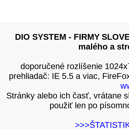
DIO SYSTEM - FIRMY SLOVEN
malého a st
doporučené rozlíšenie 1024
prehliadač: IE 5.5 a viac, FireFo
ww
Stránky alebo ich časť, vrátane
použiť len po písomn
>>>ŠTATISTI