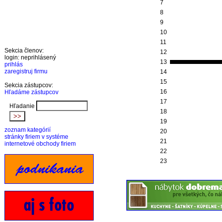
7
8
9
10
11
Sekcia členov:
12
login: neprihlásený
13
prihlás
zaregistruj firmu
14
15
Sekcia zástupcov:
16
Hľadáme zástupcov
17
Hľadanie
18
19
zoznam kategórií
20
stránky firiem v systéme
21
internetové obchody firiem
22
23