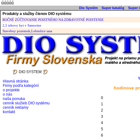
úúúúú
Dio Systém
Super katalóg
Super i
Produkty a služby členov DIO systému
ROČNÉ ZÚČTOVANIE POISTNÉHO NA ZDRAVOTNÉ POISTENIE
2,5 izbovy byt v Samorine
Stavebny pozemok,Lehmńice sasa
DIO SYSTEM
i
Hlavná stránka
Firmy podľa kategórií
hodinove pr
o projekte
o nás
0
naša ponuka
cenník služieb DIO systému
1
cenník reklamy
2
kontakt
3
4
5
6