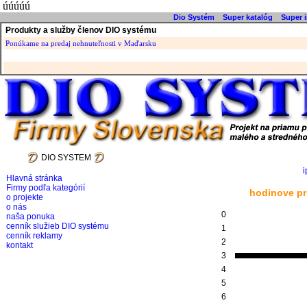
úúúúú
Dio Systém
Super katalóg
Super i
Produkty a služby členov DIO systému
Ponúkame na predaj nehnuteľnosti v Maďarsku
DIO SYSTEM
i
Hlavná stránka
Firmy podľa kategórií
hodinove pr
o projekte
o nás
0
naša ponuka
cenník služieb DIO systému
1
cenník reklamy
2
kontakt
3
4
5
6