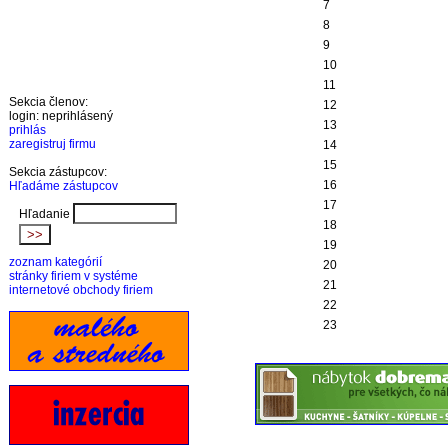
7
8
9
10
11
Sekcia členov:
12
login: neprihlásený
13
prihlás
zaregistruj firmu
14
15
Sekcia zástupcov:
16
Hľadáme zástupcov
17
Hľadanie
18
19
zoznam kategórií
20
stránky firiem v systéme
21
internetové obchody firiem
22
23