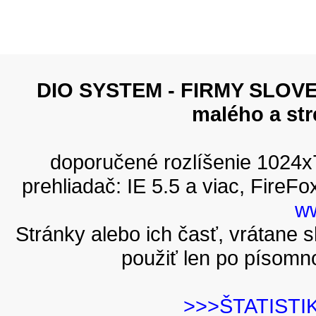
DIO SYSTEM - FIRMY SLOVEN
malého a st
doporučené rozlíšenie 1024
prehliadač: IE 5.5 a viac, FireFo
ww
Stránky alebo ich časť, vrátane
použiť len po písomn
>>>ŠTATISTI